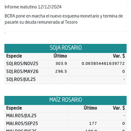
Informe matutino 12/12/2024
BCRA pone en marcha el nuevo esquema monetario y termina de
pasarle su deuda remunerada al Tesoro
"
SOJA ROSARIO
Especie
Último
Var. $
SOJ.ROS/NOV25
303.9
0.065854461639772
SOJ.ROS/MAY26
296.5
0
SOJ.ROS/JUL25
-
MAÍZ ROSARIO
Especie
Último
Var. $
MAI.ROS/JUL25
-
MAI.ROS/SEP25
177
0