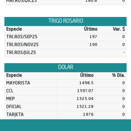
MAI.ROS/DIC25
180.8
0
TRIGO ROSARIO
Especie
Último
Var. $
TRI.ROS/SEP25
197
0
TRI.ROS/NOV25
190
0
TRI.ROS/JUL25
-
DOLAR
Especie
Último
% Día.
MAYORISTA
1498.5
0
CCL
1597.07
0
MEP
1525.04
0
OFICIAL
1521.28
0
TARJETA
1976
0