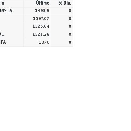
ie
Último
% Día.
RISTA
1498.5
0
1597.07
0
1525.04
0
AL
1521.28
0
ETA
1976
0