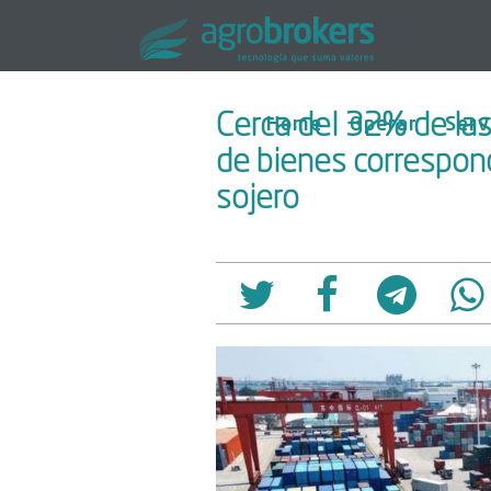
Cerca del 32% de la
Home
Operar
Serv
de bienes correspon
sojero