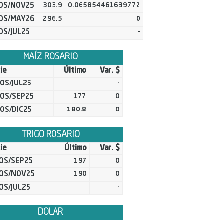
ROS/NOV25
303.9
0.065854461639772
ROS/MAY26
296.5
0
OS/JUL25
-
MAÍZ ROSARIO
ie
Último
Var. $
ROS/JUL25
-
ROS/SEP25
177
0
ROS/DIC25
180.8
0
TRIGO ROSARIO
ie
Último
Var. $
ROS/SEP25
197
0
ROS/NOV25
190
0
OS/JUL25
-
DOLAR