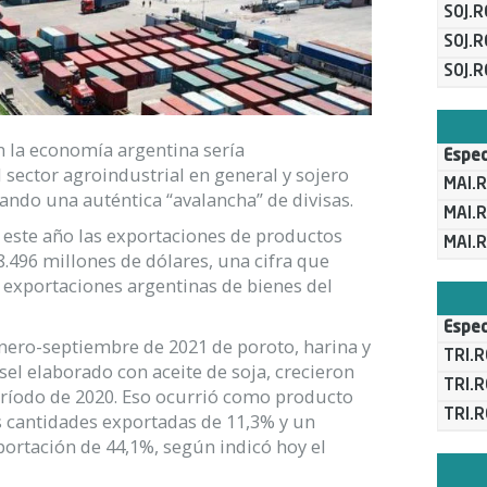
SOJ.
SOJ.
SOJ.R
n la economía argentina sería
Espec
l sector agroindustrial en general y sojero
MAI.
ando una auténtica “avalancha” de divisas.
MAI.
este año las exportaciones de productos
MAI.
.496 millones de dólares, una cifra que
as exportaciones argentinas de bienes del
Espec
nero-septiembre de 2021 de poroto, harina y
TRI.
sel elaborado con aceite de soja, crecieron
TRI.
ríodo de 2020. Eso ocurrió como producto
TRI.R
 cantidades exportadas de 11,3% y un
portación de 44,1%, según indicó hoy el