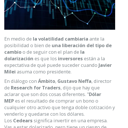
En medio de
la volatilidad cambiaria
ante la
posibilidad o bien de
una liberación del tipo de
cambio
o de seguir con el plan de
la
dolarización
es que los
inversores
están a la
expectativa de qué puede suceder cuando
Javier
Milei
asuma como presidente.
En diálogo con
Ámbito
,
Gustavo Neffa
, director
de
Research for Traders
, dijo que hay que
aclarar que son dos cosas diferentes. "
Dólar
MEP
es el resultado de comprar un bono o
cualquier otro activo que tenga doble cotización y
venderlo y quedarse con los dólares.
Los
Cedears
significa invertir en una empresa.
Vas a estar dolarizado, pero tiene un riesgo de