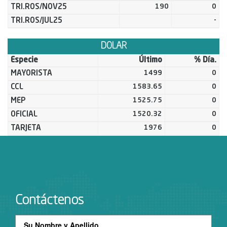
TRI.ROS/NOV25
190
0
TRI.ROS/JUL25
-
DOLAR
Especie
Último
% Día.
MAYORISTA
1499
0
CCL
1583.65
0
MEP
1525.75
0
OFICIAL
1520.32
0
TARJETA
1976
0
Contáctenos